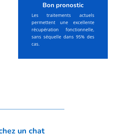
Bon pronostic
Les traitements actuels
permettent une excellente
récupération fonctionnelle,
sans séquelle dans 95% des
cas.
chez un chat