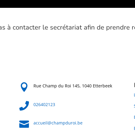
as à contacter le secrétariat afin de prendre 

Rue Champ du Roi 145, 1040 Etterbeek

026402123

accueil@champduroi.be