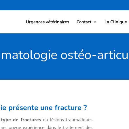
Urgences vétérinaires
Contact
La Clinique
matologie ostéo-articu
e présente une fracture ?
 type de fractures
ou lésions traumatiques
 une longue expérience dans le traitement des