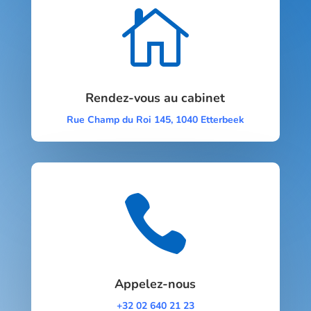

Rendez-vous au cabinet
Rue Champ du Roi 145, 1040 Etterbeek

Appelez-nous
+32 02 640 21 23