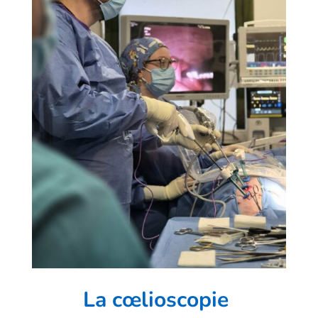
La
cœlioscopie