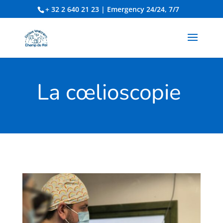
+ 32 2 640 21 23
| Emergency 24/24, 7/7
La
cœlioscopie