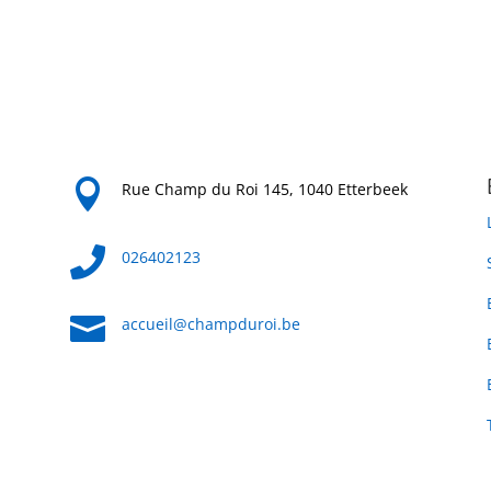

Rue Champ du Roi 145, 1040 Etterbeek

026402123

accueil@champduroi.be