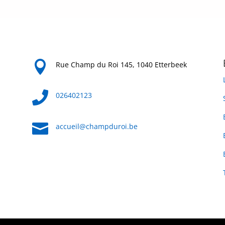

Rue Champ du Roi 145, 1040 Etterbeek

026402123

accueil@champduroi.be