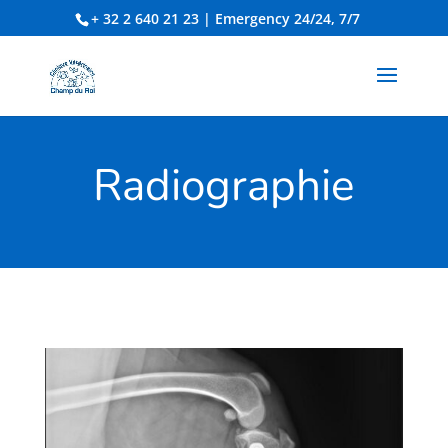
+ 32 2 640 21 23
| Emergency 24/24, 7/7
Radiographie